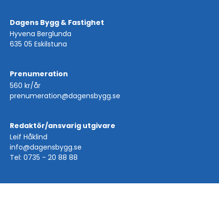
Dagens Bygg & Fastighet
Hyvena Berglunda
635 05 Eskilstuna
Prenumeration
560 kr/år
prenumeration@dagensbygg.se
Redaktör/ansvarig utgivare
Leif Håklind
info@dagensbygg.se
Tel: 0735 - 20 88 88
Copyright © Dagens Bygg & Fastighet 2026 | Powered by
purePUBLISH
| Hosted by
WebOne AB