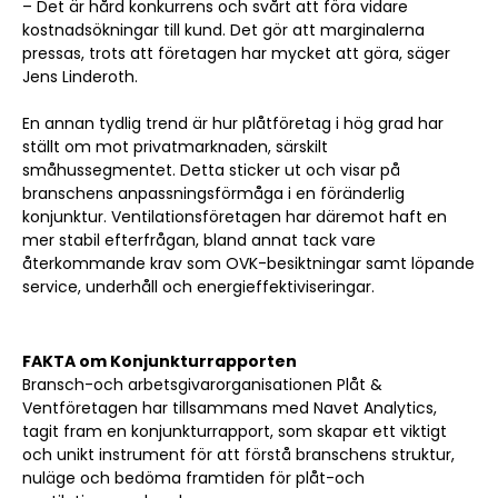
– Det är hård konkurrens och svårt att föra vidare
kostnadsökningar till kund. Det gör att marginalerna
pressas, trots att företagen har mycket att göra, säger
Jens Linderoth.
En annan tydlig trend är hur plåtföretag i hög grad har
ställt om mot privatmarknaden, särskilt
småhussegmentet. Detta sticker ut och visar på
branschens anpassningsförmåga i en föränderlig
konjunktur. Ventilationsföretagen har däremot haft en
mer stabil efterfrågan, bland annat tack vare
återkommande krav som OVK-besiktningar samt löpande
service, underhåll och energieffektiviseringar.
FAKTA om Konjunkturrapporten
Bransch-och arbetsgivarorganisationen Plåt &
Ventföretagen har tillsammans med Navet Analytics,
tagit fram en konjunkturrapport, som skapar ett viktigt
och unikt instrument för att förstå branschens struktur,
nuläge och bedöma framtiden för plåt-och