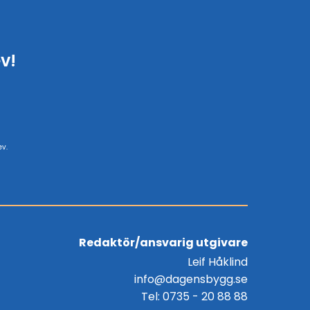
v!
ev.
Redaktör/ansvarig utgivare
Leif Håklind
info@dagensbygg.se
Tel: 0735 - 20 88 88