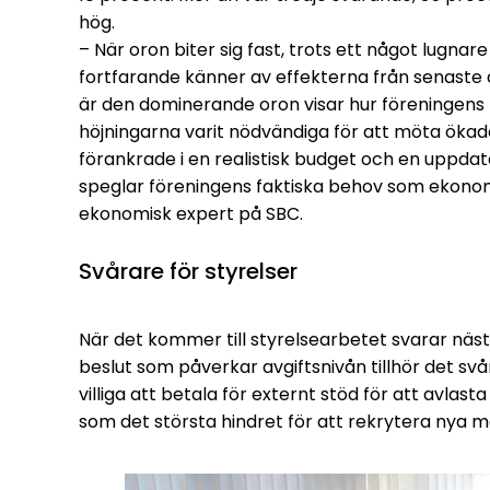
hög.
– När oron biter sig fast, trots ett något lugnar
fortfarande känner av effekterna från senaste 
är den dominerande oron visar hur föreningens b
höjningarna varit nödvändiga för att möta öka
förankrade i en realistisk budget och en uppdat
speglar föreningens faktiska behov som ekonomin
ekonomisk expert på SBC.
Svårare för styrelser
När det kommer till styrelsearbetet svarar näs
beslut som påverkar avgiftsnivån tillhör det svå
villiga att betala för externt stöd för att avlas
som det största hindret för att rekrytera nya