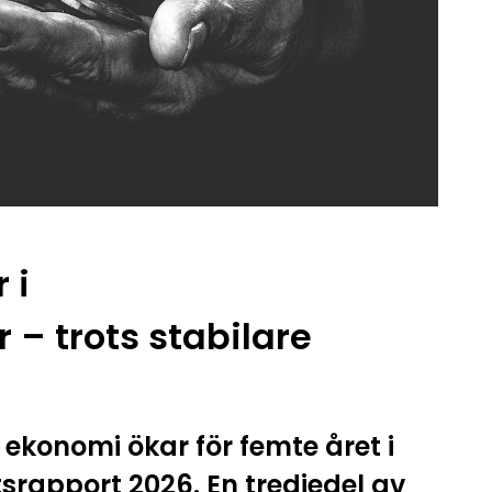
 i
 – trots stabilare
ekonomi ökar för femte året i
tsrapport 2026. En tredjedel av