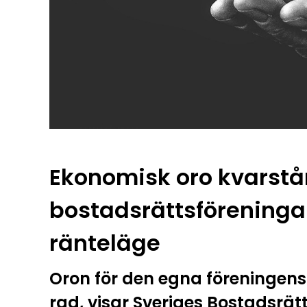
Ekonomisk oro kvarstår
bostadsrättsföreningar
ränteläge
Oron för den egna föreningens 
rad, visar Sveriges Bostadsrät