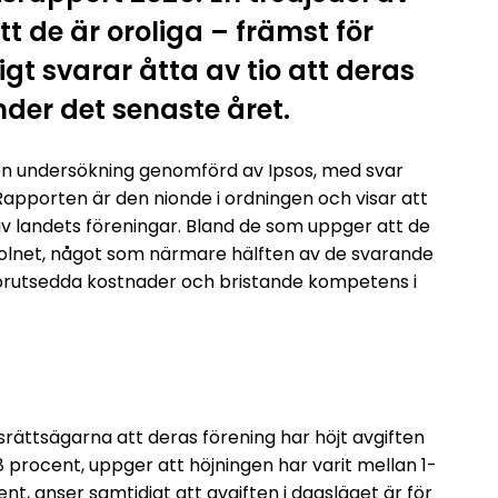
 de är oroliga – främst för
igt svarar åtta av tio att deras
nder det senaste året.
en undersökning genomförd av Ipsos, med svar
Rapporten är den nionde i ordningen och visar att
av landets föreningar. Bland de som uppger att de
smolnet, något som närmare hälften av de svarande
oförutsedda kostnader och bristande kompetens i
rättsägarna att deras förening har höjt avgiften
8 procent, uppger att höjningen har varit mellan 1-
nt, anser samtidigt att avgiften i dagsläget är för