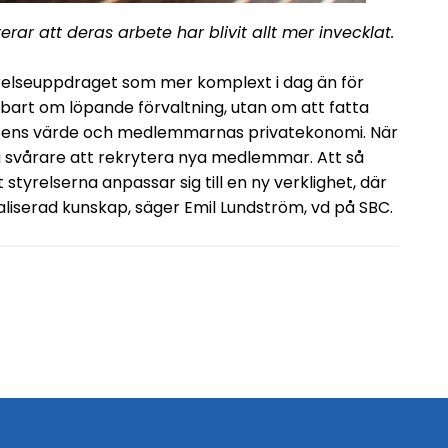
ar att deras arbete har blivit allt mer invecklat.
yrelseuppdraget som mer komplext i dag än för
nbart om löpande förvaltning, utan om att fatta
etens värde och medlemmarnas privatekonomi. När
å svårare att rekrytera nya medlemmar. Att så
tyrelserna anpassar sig till en ny verklighet, där
liserad kunskap, säger Emil Lundström, vd på SBC.