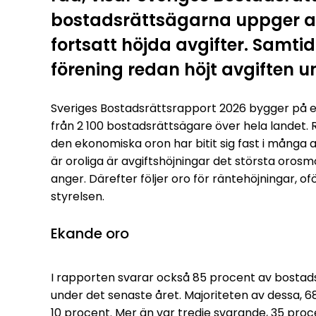
bostadsrättsägarna uppger att
fortsatt höjda avgifter. Samtid
förening redan höjt avgiften u
Sveriges Bostadsrättsrapport 2026 bygger på 
från 2 100 bostadsrättsägare över hela landet. 
den ekonomiska oron har bitit sig fast i många 
är oroliga är avgiftshöjningar det största oro
anger. Därefter följer oro för räntehöjningar, 
styrelsen.
Ekande oro
I rapporten svarar också 85 procent av bostads
under det senaste året. Majoriteten av dessa, 6
10 procent. Mer än var tredje svarande, 35 proce