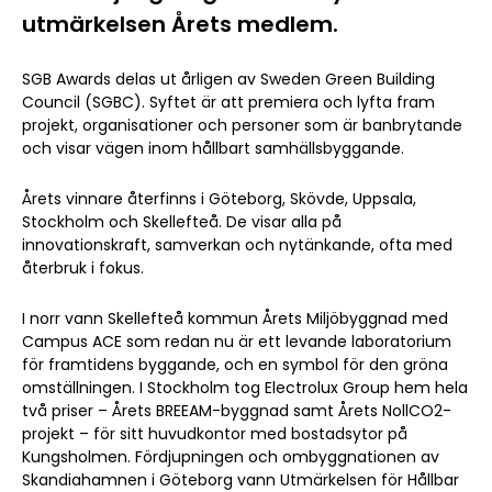
utmärkelsen Årets medlem.
SGB Awards delas ut årligen av Sweden Green Building
Council (SGBC). Syftet är att premiera och lyfta fram
projekt, organisationer och personer som är banbrytande
och visar vägen inom hållbart samhällsbyggande.
Årets vinnare återfinns i Göteborg, Skövde, Uppsala,
Stockholm och Skellefteå. De visar alla på
innovationskraft, samverkan och nytänkande, ofta med
återbruk i fokus.
I norr vann Skellefteå kommun Årets Miljöbyggnad med
Campus ACE som redan nu är ett levande laboratorium
för framtidens byggande, och en symbol för den gröna
omställningen. I Stockholm tog Electrolux Group hem hela
två priser – Årets BREEAM-byggnad samt Årets NollCO2-
projekt – för sitt huvudkontor med bostadsytor på
Kungsholmen. Fördjupningen och ombyggnationen av
Skandiahamnen i Göteborg vann Utmärkelsen för Hållbar