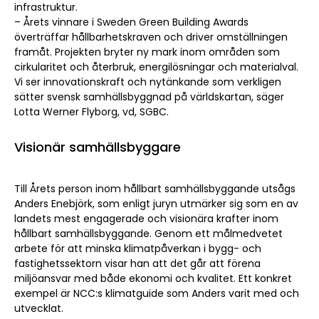
infrastruktur.
– Årets vinnare i Sweden Green Building Awards
överträffar hållbarhetskraven och driver omställningen
framåt. Projekten bryter ny mark inom områden som
cirkularitet och återbruk, energilösningar och materialval.
Vi ser innovationskraft och nytänkande som verkligen
sätter svensk samhällsbyggnad på världskartan, säger
Lotta Werner Flyborg, vd, SGBC.
Visionär samhällsbyggare
Till Årets person inom hållbart samhällsbyggande utsågs
Anders Enebjörk, som enligt juryn utmärker sig som en av
landets mest engagerade och visionära krafter inom
hållbart samhällsbyggande. Genom ett målmedvetet
arbete för att minska klimatpåverkan i bygg- och
fastighetssektorn visar han att det går att förena
miljöansvar med både ekonomi och kvalitet. Ett konkret
exempel är NCC:s klimatguide som Anders varit med och
utvecklat.