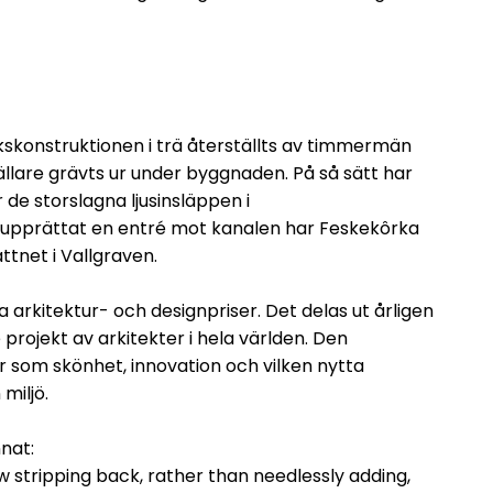
skonstruktionen i trä återställts av timmermän
källare grävts ur under byggnaden. På så sätt har
de storslagna ljusinsläppen i
 upprättat en entré mot kanalen har Feskekôrka
ttnet i Vallgraven.
arkitektur- och designpriser. Det delas ut årligen
rojekt av arkitekter i hela världen. Den
 som skönhet, innovation och vilken nytta
miljö.
nat:
w stripping back, rather than needlessly adding,