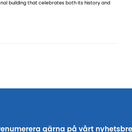
onal building that celebrates both its history and
renumerera gärna på vårt nyhetsbre