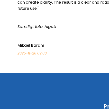
can create clarity. The result is a clear and rati
future use."
Samtligt foto: Higab
Mikael Barani
2025-11-26 09:00
P