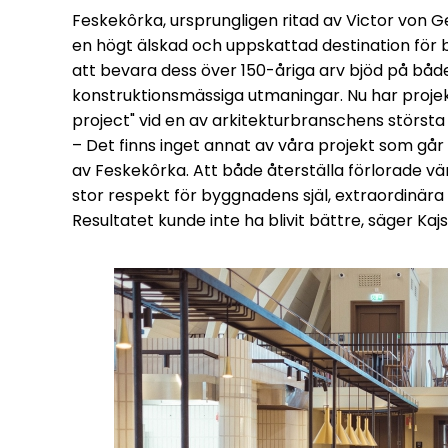
Feskekôrka, ursprungligen ritad av Victor von Ge
en högt älskad och uppskattad destination för
att bevara dess över 150-åriga arv bjöd på både
konstruktionsmässiga utmaningar. Nu har projekt
project" vid en av arkitekturbranschens största
– Det finns inget annat av våra projekt som gå
av Feskekôrka. Att både återställa förlorade v
stor respekt för byggnadens själ, extraordinära
Resultatet kunde inte ha blivit bättre, säger Ka