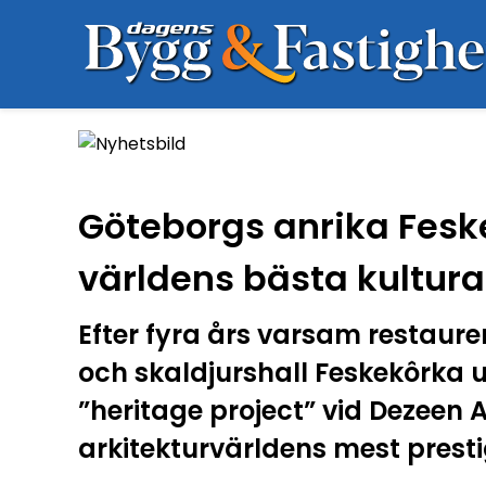
Göteborgs anrika Fesk
världens bästa kultura
Efter fyra års varsam restaure
och skaldjurshall Feskekôrka ut
”heritage project” vid Dezeen 
arkitekturvärldens mest presti