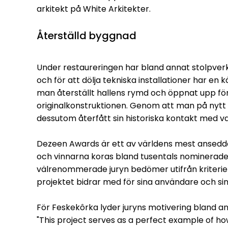
arkitekt på White Arkitekter.
Återställd byggnad
Under restaureringen har bland annat stolpverk
och för att dölja tekniska installationer har en 
man återställt hallens rymd och öppnat upp för 
originalkonstruktionen. Genom att man på nytt
dessutom återfått sin historiska kontakt med va
Dezeen Awards är ett av världens mest ansedda 
och vinnarna koras bland tusentals nominerade p
välrenommerade juryn bedömer utifrån kriterier
projektet bidrar med för sina användare och sin 
För Feskekôrka lyder juryns motivering bland an
"This project serves as a perfect example of ho