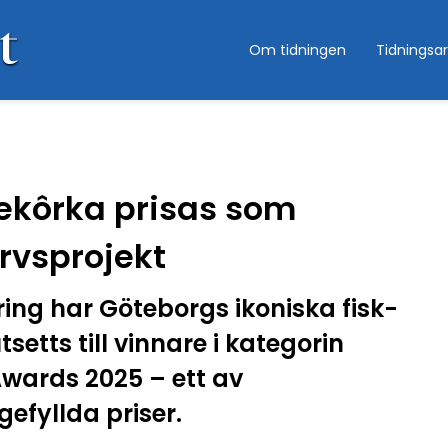
Om tidningen
Tidningsar
ekôrka prisas som
rvsprojekt
ring har Göteborgs ikoniska fisk-
setts till vinnare i kategorin
Awards 2025 – ett av
gefyllda priser.