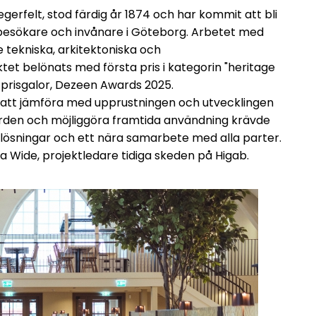
gerfelt, stod färdig år 1874 och har kommit att bli
 besökare och invånare i Göteborg. Arbetet med
 tekniska, arkitektoniska och
et belönats med första pris i kategorin "heritage
 prisgalor, Dezeen Awards 2025.
r att jämföra med upprustningen och utvecklingen
ärden och möjliggöra framtida användning krävde
 lösningar och ett nära samarbete med alla parter.
jsa Wide, projektledare tidiga skeden på Higab.