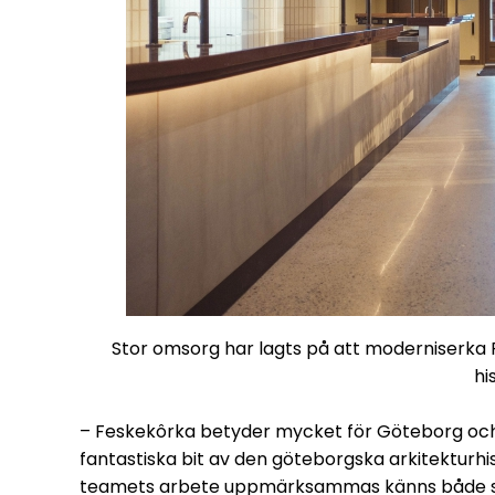
Stor omsorg har lagts på att moderniserka 
hi
– Feskekôrka betyder mycket för Göteborg och ä
fantastiska bit av den göteborgska arkitekturhis
teamets arbete uppmärksammas känns både stor