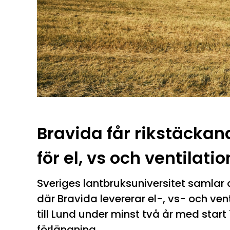
Bravida får rikstäcka
för el, vs och ventilation
Sveriges lantbruksuniversitet samlar d
där Bravida levererar el-, vs- och vent
till Lund under minst två år med start
förlängning.