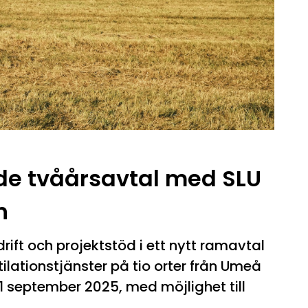
nde tvåårsavtal med SLU
​
rift och projektstöd i ett nytt ramavtal
ilations­tjänster på tio orter från Umeå
 1 september 2025, med möjlighet till