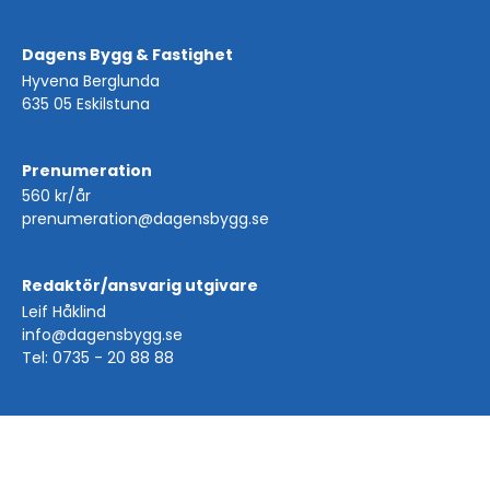
Dagens Bygg & Fastighet
Hyvena Berglunda
635 05 Eskilstuna
Prenumeration
560 kr/år
prenumeration@dagensbygg.se
Redaktör/ansvarig utgivare
Leif Håklind
info@dagensbygg.se
Tel: 0735 - 20 88 88
Copyright © Dagens Bygg & Fastighet 2026 | Powered by
purePUBLISH
| Hosted by
WebOne AB