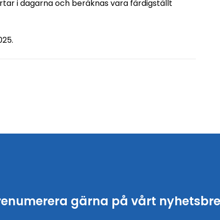
tar i dagarna och beräknas vara färdigställt
025.
renumerera gärna på vårt nyhetsbre