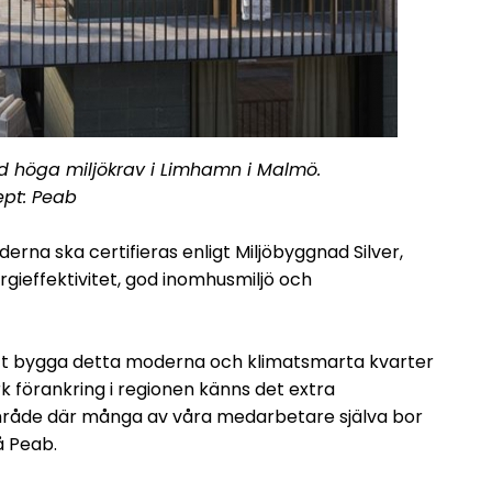
d höga miljökrav i Limhamn i Malmö.
pt: Peab
rna ska certifieras enligt Miljöbyggnad Silver,
rgieffektivitet, god inomhusmiljö och
B att bygga detta moderna och klimatsmarta kvarter
k förankring i regionen känns det extra
t område där många av våra medarbetare själva bor
å Peab.