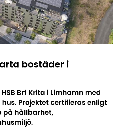
rta bostäder i
 HSB Brf Krita i Limhamn med
us. Projektet certifieras enligt
o på hållbarhet,
mhusmiljö.