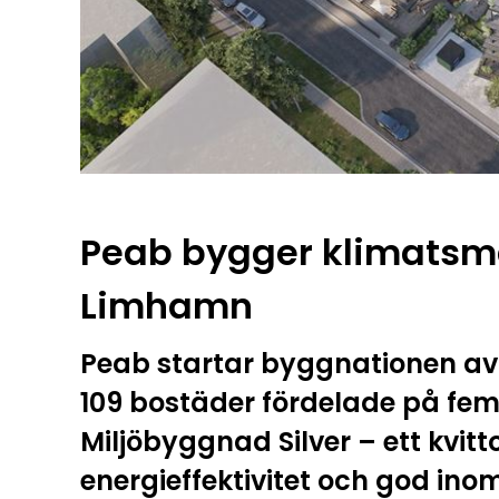
Peab bygger klimatsma
Limhamn
Peab startar byggnationen av
109 bostäder fördelade på fem h
Miljöbyggnad Silver – ett kvitt
energieffektivitet och god ino