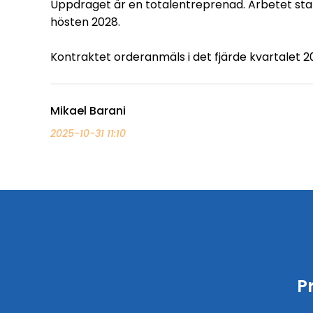
Uppdraget är en totalentreprenad. Arbetet star
hösten 2028.
Kontraktet orderanmäls i det fjärde kvartalet 2
Mikael Barani
2025-10-31 11:10
P