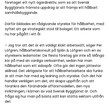
företaget ett nytt ägardirektiv, som sa att Svensk
Byggtjänsts främsta uppdrag är att främja ett hållbart
samhällsbyggande.
Därför bildades en rådgivande styrelse för hållbarhet, med
syftet att ge strategiskt stöd till bolaget. Ett arbete som
nu har pågått i ett år.
– Jag tror att det är ett väldigt klokt arbetssätt, säger Per
Löfgren, hållbarhetskonsult på Sjölin & Löfgren och en av
styrelsens ledamöter. De flesta företag gör inte så. Många
kör på med sin vanliga verksamhet, sedan har man
hållbarhet som ett sidospår. Ofta gör det ingen jättestor
skillnad. Det viktigaste för att hållbarhetsarbete ska funka
är att man har med sig ledning och styrelse. Och det här
handlar verkligen om det, att skapa uppifrån och att
förankra den förändrade affärsmodellen, den nya
inriktningen, i kärnan av vad Svensk Byggtjänst är. Och
fråga sig hur man på bästa sätt kan stötta sektorn utifrån
det.