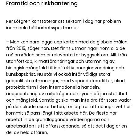
Framtid och riskhantering
Per Löfgren konstaterar att sektorn i dag har problem
inom hela hållbarhetsspektrumet:
– Man kan bara lägga upp kartan med de globala målen
från 2015, säger han. Det finns utmaningar inom alla de
målområden som är relevanta för byggsektorn. Allt från
utanförskap, klimatförändringar och utarmning av
biologisk mångfald till ineffektiv energianvändning och
kunskapsbrist. Nu står vi också inför väldigt stora
geopolitiska utmaningar, med väpnade konflikter, ökad
protektionism i den internationella handeln,
nedprioritering av miljöfrågor och synen på jämställdhet
och mångfald. Samtidigt ska man inte dra för stora växlar
på den ökade osäkerheten, för jag tror att näringslivet har
kommit så pass långt i sitt arbete här. De flesta har
arbetat in de grundläggande värderingarna och
arbetssätten i sitt affärsskapande, så att det i dag är en
del av hela affären.