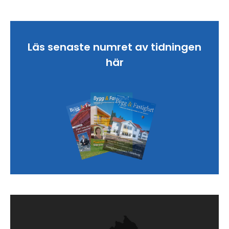
Läs senaste numret av tidningen
här
Sök artikel