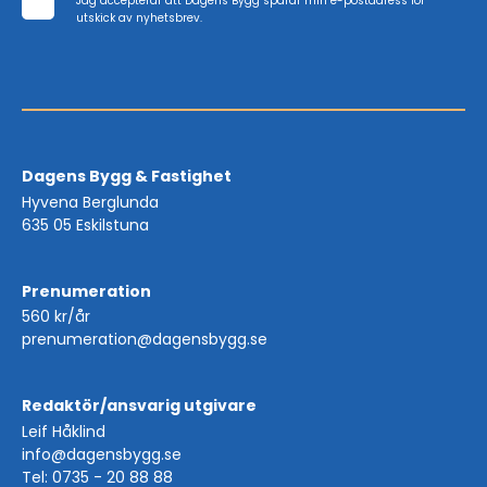
Jag accepterar att Dagens Bygg sparar min e-postadress för
utskick av nyhetsbrev.
Dagens Bygg & Fastighet
Hyvena Berglunda
635 05 Eskilstuna
Prenumeration
560 kr/år
prenumeration@dagensbygg.se
Redaktör/ansvarig utgivare
Leif Håklind
info@dagensbygg.se
Tel: 0735 - 20 88 88