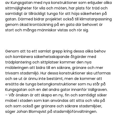
av Kungsgatan med nya konstruktioner som erbjuder olika
sittmöjligheter för vila och möten, har plats för träd och
samtidigt är tillräckligt tunga för att höja säkerheten på
gatan. Därmed bidrar projektet också till klimatanpassning
genom ökad krontäckning på en gata där behovet är
stort och många människor vistas och rör sig.
Sök artikel
Genom att ta ett samlat grepp kring dessa olika behov
och kombinera säkerhetsskapande åtgärder med
trädplantering och sittplatser kommer den nya
möbleringen att bidra till en säkrare, grönare och mer
trivsam stadsmiljö. Hur dessa konstruktioner ska utformas
och se ut är ännu inte bestämt, men de kommer att
ersätta de tunga betongkonstruktioner som nu står på
Kungsgatan och en del andra gator innanför Vallgraven.
– Vår önskan är att skapa en ny, fin och samtidigt säker
möbel i staden som kan användas att sitta och vila på
och som också ger grönare och säkrare stadsmiljöer,
säger Johan Blomqvist på stadsmiljöförvaltningen.