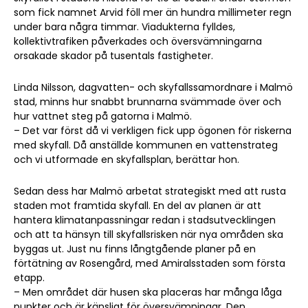
som fick namnet Arvid föll mer än hundra millimeter regn
under bara några timmar. Viadukterna fylldes,
kollektivtrafiken påverkades och översvämningarna
orsakade skador på tusentals fastigheter.
Linda Nilsson, dagvatten- och skyfallssamordnare i Malmö
stad, minns hur snabbt brunnarna svämmade över och
hur vattnet steg på gatorna i Malmö.
– Det var först då vi verkligen fick upp ögonen för riskerna
med skyfall. Då anställde kommunen en vattenstrateg
och vi utformade en skyfallsplan, berättar hon.
Sedan dess har Malmö arbetat strategiskt med att rusta
staden mot framtida skyfall. En del av planen är att
hantera klimatanpassningar redan i stadsutvecklingen
och att ta hänsyn till skyfallsrisken när nya områden ska
byggas ut. Just nu finns långtgående planer på en
förtätning av Rosengård, med Amiralsstaden som första
etapp.
– Men området där husen ska placeras har många låga
punkter och är känsligt för översvämningar. Den