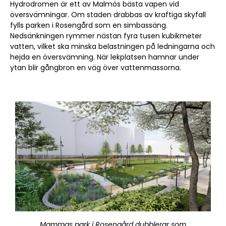
Hydrodromen är ett av Malmös bästa vapen vid
översvämningar. Om staden drabbas av kraftiga skyfall
fylls parken i Rosengård som en simbassäng.
Nedsänkningen rymmer nästan fyra tusen kubikmeter
vatten, vilket ska minska belastningen på ledningarna och
hejda en översvämning. När lekplatsen hamnar under
ytan blir gångbron en väg över vattenmassorna.
Mammas park i Rosengård dubblerar som