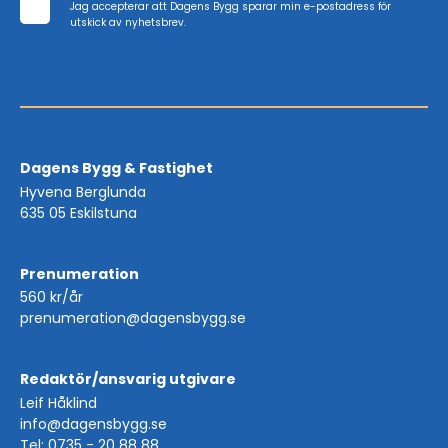
Jag accepterar att Dagens Bygg sparar min e-postadress för
utskick av nyhetsbrev.
Dagens Bygg & Fastighet
Hyvena Berglunda
635 05 Eskilstuna
Prenumeration
560 kr/år
prenumeration@dagensbygg.se
Redaktör/ansvarig utgivare
Leif Håklind
info@dagensbygg.se
Tel: 0735 - 20 88 88