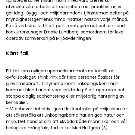
tjänstepersoner tillsammans med våra chefer kan
utveckla våra arbetssätt och jobba mer proaktivt än vi
gör idag. Bygg- och miljönämndens tjänstemän deltar på
myndighetssgemensamma insatser nästan varje månad.
På så vis bidrar vi till ett gott företagsklimat och en sund
konkurrens, säger Emelie Lundberg, samordnare för lokal
operativ samverkan på Miljöavdelningen
Känt fall
Ett fall som nyligen uppmärksammats nationellt är
avfallsbolaget Think Pink där flera personer åtalats för
grovt miljöbrott. Tillsynerna inom Linköpings kommun
kommer bland annat vara inriktade på att upptäcka och
stoppa olaglig sophantering eller miljöfarlig hantering av
kemikalier.
– Vi behöver definitivt göra fler kontroller på miljösidan för
att säkerställa att Linköpingsborna har en god natur och
miljö. Det handlar om att skydda både människor och vår
biologiska mångfald, fortsätter Mari Hultgren (S).