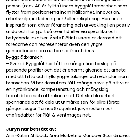
person (max 40 år fyllda) inom byggplåtbranschen som
flyttar fram positionerna inom hållbarhet, innovation,
arbetsmiljö, inkludering och/eller rekrytering. Hen är en
inspiratör som driver förändring och utveckling i en positiv
anda och har gjort så över tid eller via specifika och
betydande insatser. Årets Plåtinfluerare är därmed ett
föredöme och representerar även den yngre
generationen som nu formar framtidens
byggplåtbransch.
– Svensk Byggplåt har fått in många fina förslag på
passande profiler och det är enormt givande att arbeta
med att hitta och hylla yngre talanger och eldsjälar inom
branschen. Vi har dessutom fått många bevis på att vi är
en nytänkande, kompetenstung och mångsidig
framtidsbransch att räkna med. Det ska bli oerhört
spännande att få dela ut utmärkelsen för allra första
gången, säger Tomas Skagerlind, jurymedlem och
chefredaktör för Plåt & Ventmagasinet.
Juryn har bestått av:
Ann-Katrin Ahlbäck, Area Marketing Manager Scandinavia,