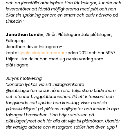
och en jämställd arbetsplats. Hon får kollegor, kunder och
leverantörer att förstå möjligheterna med plåt och hon
ökar sin spridning genom en smart och aktiv närvaro på
LinkedIn.”
Jonathan Lundin
, 29 år, Plåtslagare Jäla plåtslageri,
Falköping
Jonathan driver Instagram-
kontot
@platslagerifornordar
sedan 2021 och har 5957
följare. Här delar han med sig av sin vardag som
plåtslagare.
Juryns motivering:
”Jonatan lyckas via sitt instagramkonto
@platslagarifornordar nå en stor följarskara både inom
och utanför byggplåtbranschen. På ett intressant och
fängslande sätt sprider han kunskap, visar med sin
yrkesskicklighet på plåtens möjligheter och lockar in nya
talanger i branschen. Han höjer statusen på
plåtslageriyrket och får alla att vilja bli plåtnördar. Utanför
sitt vanliga arbete och Instagram ställer han även upp i