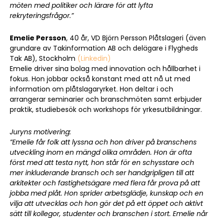
möten med politiker och lärare för att lyfta
rekryteringsfrågor.”
Emelie Persson
, 40 år, VD Björn Persson Plåtslageri (även
grundare av Takinformation AB och delägare i Flygheds
Tak AB), Stockholm
(Linkedin)
Emelie driver sina bolag med innovation och hållbarhet i
fokus. Hon jobbar också konstant med att nå ut med
information om plåtslagaryrket. Hon deltar i och
arrangerar seminarier och branschmöten samt erbjuder
praktik, studiebesök och workshops för yrkesutbildningar.
Juryns motivering:
”Emelie får folk att lyssna och hon driver på branschens
Sök artikel
utveckling inom en mängd olika områden. Hon är ofta
först med att testa nytt, hon står för en schysstare och
mer inkluderande bransch och ser handgripligen till att
arkitekter och fastighetsägare med flera får prova på att
jobba med plåt. Hon sprider arbetsglädje, kunskap och en
vilja att utvecklas och hon gör det på ett öppet och aktivt
sätt till kollegor, studenter och branschen i stort. Emelie når