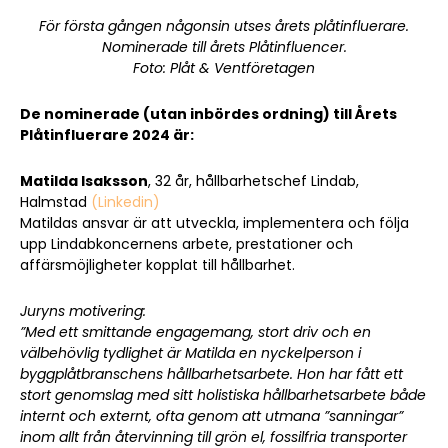
För första gången någonsin utses årets plåtinfluerare.
Nominerade till årets Plåtinfluencer.
Foto: Plåt & Ventföretagen
De nominerade (utan inbördes ordning) till Årets
Plåtinfluerare 2024 är:
Matilda Isaksson
, 32 år, hållbarhetschef Lindab,
Halmstad
(Linkedin)
Matildas ansvar är att utveckla, implementera och följa
upp Lindabkoncernens arbete, prestationer och
affärsmöjligheter kopplat till hållbarhet.
Juryns motivering:
”Med ett smittande engagemang, stort driv och en
välbehövlig tydlighet är Matilda en nyckelperson i
byggplåtbranschens hållbarhetsarbete. Hon har fått ett
stort genomslag med sitt holistiska hållbarhetsarbete både
internt och externt, ofta genom att utmana ”sanningar”
inom allt från återvinning till grön el, fossilfria transporter