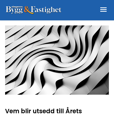
Vem blir utsedd till Årets