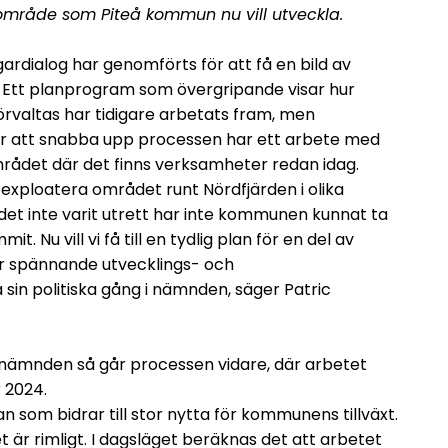
sområde som Piteå kommun nu vill utveckla.
rdialog har genomförts för att få en bild av
. Ett planprogram som övergripande visar hur
rvaltas har tidigare arbetats fram, men
r att snabba upp processen har ett arbete med
mrådet där det finns verksamheter redan idag.
exploatera området runt Nördfjärden i olika
det inte varit utrett har inte kommunen kunnat ta
t. Nu vill vi få till en tydlig plan för en del av
ör spännande utvecklings- och
in politiska gång i nämnden, säger Patric
snämnden så går processen vidare, där arbetet
 2024.
n som bidrar till stor nytta för kommunens tillväxt.
 är rimligt. I dagsläget beräknas det att arbetet