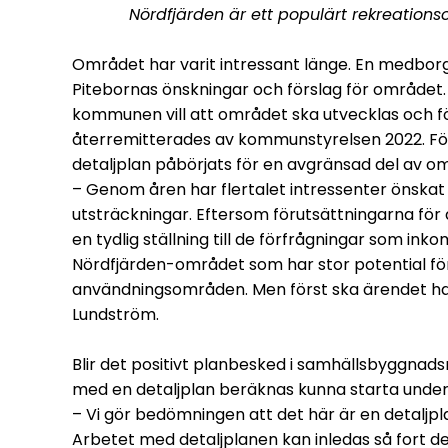
Nördfjärden är ett populärt rekreation
Området har varit intressant länge. En medborga
Pitebornas önskningar och förslag för området
kommunen vill att området ska utvecklas och fö
återremitterades av kommunstyrelsen 2022. Fö
detaljplan påbörjats för en avgränsad del av o
– Genom åren har flertalet intressenter önskat 
utsträckningar. Eftersom förutsättningarna för 
en tydlig ställning till de förfrågningar som inkommi
Nördfjärden-området som har stor potential f
användningsområden. Men först ska ärendet ha s
Lundström.
Blir det positivt planbesked i samhällsbyggnad
med en detaljplan beräknas kunna starta under
– Vi gör bedömningen att det här är en detaljpla
Arbetet med detaljplanen kan inledas så fort det