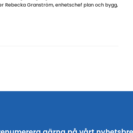
äger Rebecka Granström, enhetschef plan och bygg,
renumerera gärna på vårt nyhetsbre