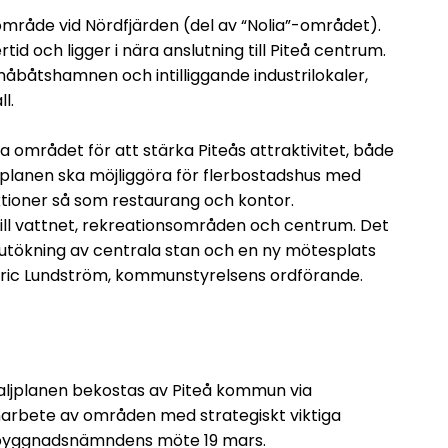
 område vid Nördfjärden (del av “Nolia”-området).
 och ligger i nära anslutning till Piteå centrum.
måbåtshamnen och intilliggande industrilokaler,
l.
a området för att stärka Piteås attraktivitet, både
jplanen ska möjliggöra för flerbostadshus med
tioner så som restaurang och kontor.
 till vattnet, rekreationsområden och centrum. Det
n utökning av centrala stan och en ny mötesplats
tric Lundström, kommunstyrelsens ordförande.
taljplanen bekostas av Piteå kommun via
anarbete av områden med strategiskt viktiga
lsbyggnadsnämndens möte 19 mars.