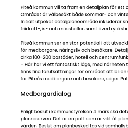
Piteå kommun vill ta fram en detaljplan för ett
Området är välbesökt både sommar- och vintertid
Initialt utpekat detaljplaneområde inkluderar s
friidrott-, is- och mässhallar, samt övertryckshal
Piteå kommun ser en stor potential i att utveckl
för medborgare, näringsliv och besökare. Detal
cirka 100–200 bostäder, hotell och centrumfunk
– Här har vi ett fantastiskt läge, med närheten
finns fina förutsättningar för området att bli e
för Piteås medborgare och besökare, säger Pa
Medborgardialog
Enligt beslut i kommunstyrelsen 4 mars ska de
planreserven. Det är en pott som är vikt åt pl
värden. Beslut om planbesked tas vid samhäl