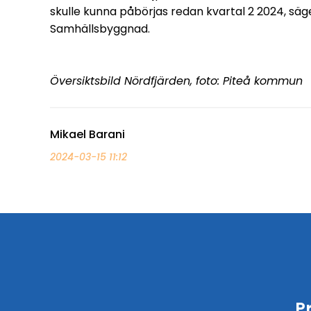
skulle kunna påbörjas redan kvartal 2 2024, s
Samhällsbyggnad.
Översiktsbild Nördfjärden, foto: Piteå kommun
Mikael Barani
2024-03-15 11:12
P