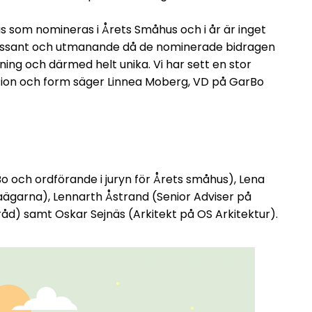
 hus som nomineras i Årets Småhus och i år är inget
ntressant och utmanande då de nominerade bidragen
ttning och därmed helt unika. Vi har sett en stor
funktion och form säger Linnea Moberg, VD på GarBo
o och ordförande i juryn för Årets småhus), Lena
aägarna), Lennarth Åstrand (Senior Adviser på
åd) samt Oskar Sejnäs (Arkitekt på OS Arkitektur).