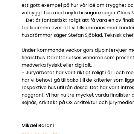
ett gott exempel på hur vår idé om trygghet och 
välbyggt hus med nöjda husägare säger Claes Ma
– Det är fantastiskt roligt att få vara en av final
tacksamma över att vi tillsammans med kunden h
husdrömmar säger Stefan Sjöblad, Teknisk chef 
Under kommande veckor görs djupintervjuer me
finalisthus. Därefter utses vinnaren som pres
medverka fysiskt eller digitalt.
– Juryarbetet har varit riktigt roligt i år i och
har vi behövt gå tillbaka till de kriterier som li
respektive hus utifrån dessa. Det har varit intr
noggrant. Vi har nu tre mycket värda finalister 
Sejnäs, Arkitekt på OS Arkitektur och jurymedle
Mikael Barani