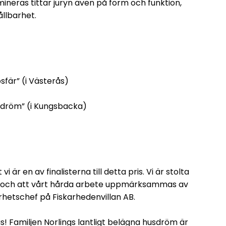
mineras tittar juryn även på form och funktion,
llbarhet.
sfär” (i Västerås)
sdröm” (i Kungsbacka)
 är en av finalisterna till detta pris. Vi är stolta
et och att vårt hårda arbete uppmärksammas av
rhetschef på Fiskarhedenvillan AB.
åhus! Familjen Norlings lantligt belägna husdröm är