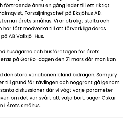
förtroende ännu en gång leder till ett riktigt
lmqvist, Försäljningschef på Eksjöhus AB.
isterna i årets småhus. Vi är otroligt stolta och
ar fått medverka till att förverkliga deras
på AB Vallsjö-Hus.
d husägarna och husföretagen för årets
enteras på GarBo-dagen den 21 mars där man kan
 med den stora variationen bland bidragen. Som jury
gger till grund för tävlingen och noggrant gå igenom
essanta diskussioner där vi vägt varje parameter
även om det var svårt att välja bort, säger Oskar
m i Årets småhus.