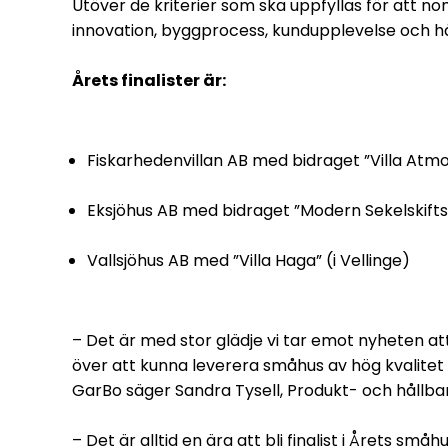
Utöver de kriterier som ska uppfyllas för att no
innovation, byggprocess, kundupplevelse och hå
Årets finalister är:
Fiskarhedenvillan AB med bidraget ”Villa Atmo
Eksjöhus AB med bidraget ”Modern Sekelskift
Vallsjöhus AB med ”Villa Haga” (i Vellinge)
– Det är med stor glädje vi tar emot nyheten att vi
över att kunna leverera småhus av hög kvalit
GarBo säger Sandra Tysell, Produkt- och hållba
– Det är alltid en ära att bli finalist i Årets sm