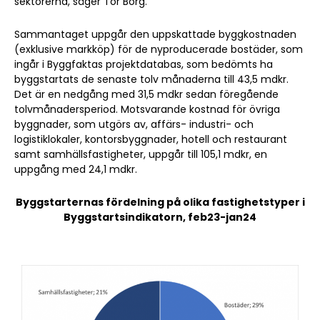
sektorerna, säger Tor Borg.
Sammantaget uppgår den uppskattade byggkostnaden
(exklusive markköp) för de nyproducerade bostäder, som
ingår i Byggfaktas projektdatabas, som bedömts ha
byggstartats de senaste tolv månaderna till 43,5 mdkr.
Det är en nedgång med 31,5 mdkr sedan föregående
tolvmånadersperiod. Motsvarande kostnad för övriga
byggnader, som utgörs av, affärs- industri- och
logistiklokaler, kontorsbyggnader, hotell och restaurant
samt samhällsfastigheter, uppgår till 105,1 mdkr, en
uppgång med 24,1 mdkr.
Sök artikel
Byggstarternas fördelning på olika fastighetstyper i
Byggstartsindikatorn, feb23-jan24