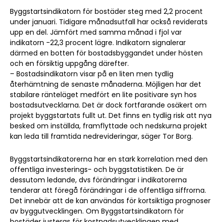
Byggstartsindikatorn för bostäder steg med 2,2 procent
under januari. Tidigare månadsutfall har också reviderats
upp en del. Jämfört med samma månad i fjol var
indikatorn -22,3 procent lägre. Indikatorn signalerar
därmed en botten för bostadsbyggandet under hösten
och en försiktig uppgång därefter.
– Bostadsindikatorn visar på en liten men tydlig
återhämtning de senaste månaderna. Möjligen har det
stabilare ränteläget medfört en lite positivare syn hos
bostadsutvecklarna. Det är dock fortfarande osäkert om
projekt byggstartats fullt ut. Det finns en tydlig risk att nya
besked om inställda, framflyttade och nedskurna projekt
kan leda till framtida nedrevideringar, säger Tor Borg.
Byggstartsindikatorerna har en stark korrelation med den
offentliga investerings- och byggstatistiken. De är
dessutom ledande, dvs förändringar i indikatorerna
tenderar att föregå förändringar i de offentliga siffrorna.
Det innebär att de kan användas för kortsiktiga prognoser
av byggutvecklingen. Om Byggstartsindikatorn för
bostäder justeras för kostnadsutvecklingen med