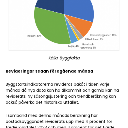
Källa: Byggfakta
Revideringar sedan föregående månad
Byggstartsindikatorerna revideras bakåt i tiden varje
månad då nya data kan ha tillkommit och gamla kan ha
reviderats. Ny säsongsjustering och trendberäkning kan
också påverka det historiska utfallet.
I samband med denna månads beräkning har
bostadsbyggandet reviderats upp med 4 procent för
tredje kvartalet 2023 och med 11 procent för det fjärde