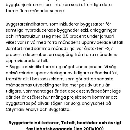
byggkonjunkturen som inte kan ses i offentliga data
förrän flera månader senare.
Byggstartsindikatorn, som inkluderar byggstarter för
samtliga nyproducerade byggnader exkl. anläggningar
och infrastruktur, steg med 0,5 procent under januari,
vilket var i nivå med förra månadens uppreviderade utfall.
Jämfört med samma månad i fjol var årstakten -2,7
procent i december, en uppgång från förra månadens
uppreviderade utfall.
– Byggstartsindikatorn steg något under januari. Vi såg
också mindre upprevideringar av tidigare månadsutfall,
framför allt i bostadssektorn, som gör att de senaste
månadernas utveckling ser lite mer positiv ut nu än
tidigare. Sammantaget är det dock ett svårbedömt läge
där det är osäkert hur många projekt som kommer att
byggstartas på allvar, säger Tor Borg, analyschef på
Citymark Analys och Byggfakta.
Byggstartsindikatorer, Totalt, bostäder och övrigt
fastighetsbyggande (jan 2011=100)