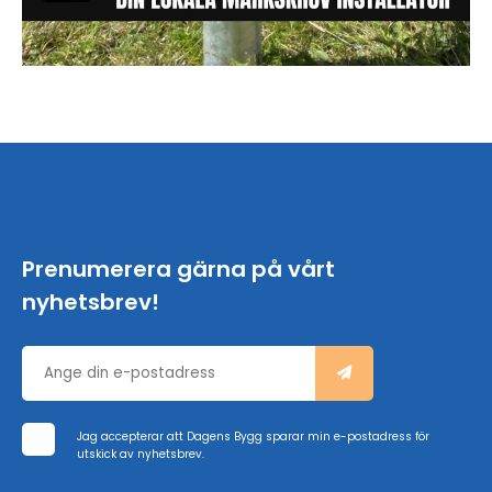
Prenumerera gärna på vårt
nyhetsbrev!
Jag accepterar att Dagens Bygg sparar min e-postadress för
utskick av nyhetsbrev.