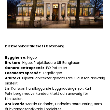
Dicksonska Palatset i Göteborg
Byggherre:
Higab
Brukare:
Higab,
Projektledare Ulf Bengtsson
Generalentreprenör:
FO Peterson
Fasadentreprenör:
Tegelfogen
Arkitekt:
Liljewall arkitekter genom Lars Olausson ansvarig
arkitekt
Elin Karlsson handläggande byggnadsingenjör, Karl
Palmberg medverkandearkitekt och ansvarig för
förstudien.
Antikvarie:
Martin Lindholm, Lindholm restaurering, som
är byggnadsantikvarie i projektet