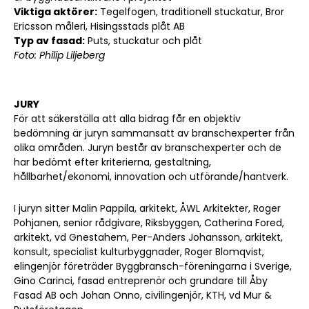
Viktiga aktörer:
Tegelfogen, traditionell stuckatur, Bror
Ericsson måleri, Hisingsstads plåt AB
Typ av fasad:
Puts, stuckatur och plåt
Foto: Philip Liljeberg
JURY
För att säkerställa att alla bidrag får en objektiv
bedömning är juryn sammansatt av branschexperter från
olika områden. Juryn består av branschexperter och de
har bedömt efter kriterierna, gestaltning,
hållbarhet/ekonomi, innovation och utförande/hantverk.
I juryn sitter Malin Pappila, arkitekt, ÅWL Arkitekter, Roger
Pohjanen, senior rådgivare, Riksbyggen, Catherina Fored,
arkitekt, vd Gnestahem, Per-Anders Johansson, arkitekt,
konsult, specialist kulturbyggnader, Roger Blomqvist,
elingenjör företräder Byggbransch-föreningarna i Sverige,
Gino Carinci, fasad entreprenör och grundare till Åby
Fasad AB och Johan Onno, civilingenjör, KTH, vd Mur &