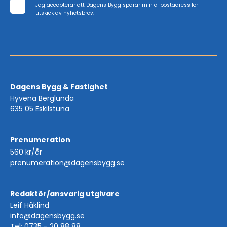
Jag accepterar att Dagens Bygg sparar min e-postadress för
utskick av nyhetsbrev.
Dagens Bygg & Fastighet
Hyvena Berglunda
635 05 Eskilstuna
Prenumeration
560 kr/år
prenumeration@dagensbygg.se
Redaktör/ansvarig utgivare
Leif Håklind
info@dagensbygg.se
Tel: 0735 - 20 88 88