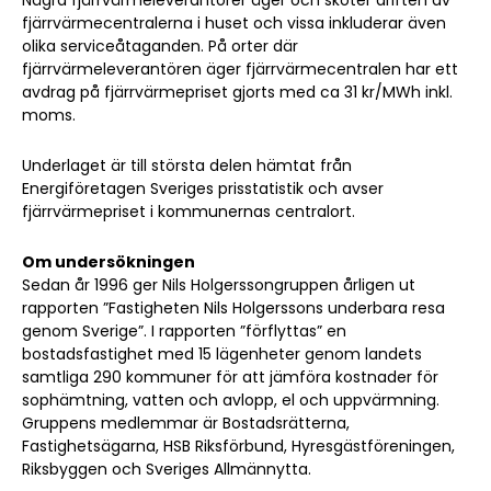
Några fjärrvärmeleverantörer äger och sköter driften av
fjärrvärmecentralerna i huset och vissa inkluderar även
olika serviceåtaganden. På orter där
fjärrvärmeleverantören äger fjärrvärmecentralen har ett
avdrag på fjärrvärmepriset gjorts med ca 31 kr/MWh inkl.
moms.
Underlaget är till största delen hämtat från
Energiföretagen Sveriges prisstatistik och avser
fjärrvärmepriset i kommunernas centralort.
Sök artikel
Om undersökningen
Sedan år 1996 ger Nils Holgerssongruppen årligen ut
rapporten ”Fastigheten Nils Holgerssons underbara resa
genom Sverige”. I rapporten ”förflyttas” en
bostadsfastighet med 15 lägenheter genom landets
samtliga 290 kommuner för att jämföra kostnader för
sophämtning, vatten och avlopp, el och uppvärmning.
Gruppens medlemmar är Bostadsrätterna,
Fastighetsägarna, HSB Riksförbund, Hyresgästföreningen,
Riksbyggen och Sveriges Allmännytta.