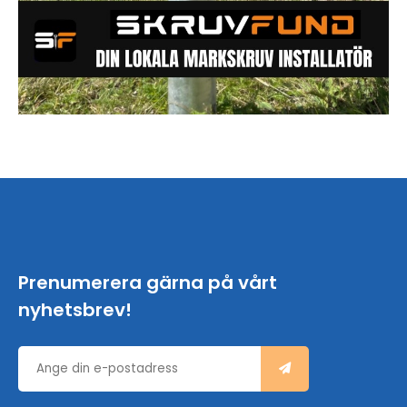
Prenumerera gärna på vårt
nyhetsbrev!