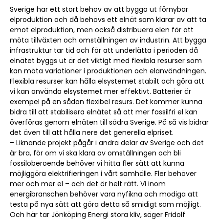
Sverige har ett stort behov av att bygga ut förnybar
elproduktion och då behövs ett elnät som klarar av att ta
emot elproduktion, men också distribuera elen för att
möta tillväxten och omställningen av industrin. Att bygga
infrastruktur tar tid och för att underlätta i perioden då
elnätet byggs ut är det viktigt med flexibla resurser som
kan möta variationer i produktionen och elanvändningen.
Flexibla resurser kan hålla elsystemet stabilt och göra att
vi kan använda elsystemet mer effektivt. Batterier är
exempel på en sådan flexibel resurs. Det kommer kunna
bidra till att stabilisera elnätet så att mer fossilfri el kan
överföras genom elnäten till södra Sverige. På så vis bidrar
det även till att hålla nere det generella elpriset.
– Liknande projekt pågår i andra delar av Sverige och det
är bra, för om vi ska klara av omställningen och bli
fossiloberoende behöver vi hitta fler sätt att kunna
möjliggöra elektrifieringen i vårt samhälle. Fler behöver
mer och mer el – och det är helt rätt. Vi inom
energibranschen behöver vara nyfikna och modiga att
testa på nya sätt att göra detta så smidigt som möjligt.
Och här tar Jönköping Energi stora kliv, säger Fridolf