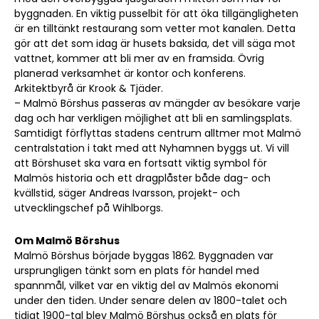
byggnaden. En viktig pusselbit för att öka tillgängligheten
är en tilltänkt restaurang som vetter mot kanalen. Detta
gör att det som idag är husets baksida, det vill säga mot
vattnet, kommer att bli mer av en framsida. Övrig
planerad verksamhet är kontor och konferens.
Arkitektbyrå är Krook & Tjäder.
– Malmö Börshus passeras av mängder av besökare varje
dag och har verkligen möjlighet att bli en samlingsplats.
Samtidigt förflyttas stadens centrum alltmer mot Malmö
centralstation i takt med att Nyhamnen byggs ut. Vi vill
att Börshuset ska vara en fortsatt viktig symbol för
Malmös historia och ett dragplåster både dag- och
kvällstid, säger Andreas Ivarsson, projekt- och
utvecklingschef på Wihlborgs.
Om Malmö Börshus
Malmö Börshus började byggas 1862. Byggnaden var
ursprungligen tänkt som en plats för handel med
spannmål, vilket var en viktig del av Malmös ekonomi
under den tiden. Under senare delen av 1800-talet och
tidigt 1900-tal blev Malmö Börshus också en plats för