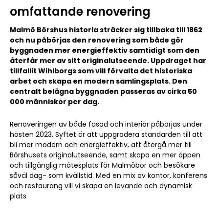
omfattande renovering
Malmö Börshus historia sträcker sig tillbaka till 1862
och nu påbörjas den renovering som både gör
byggnaden mer energieffektiv samtidigt som den
återfår mer av sitt originalutseende. Uppdraget har
tillfallit Wihlborgs som vill förvalta det historiska
arbet och skapa en modern samlingsplats. Den
centralt belägna byggnaden passeras av cirka 50
000 människor per dag.
Renoveringen av både fasad och interiör påbörjas under
hösten 2023. Syftet är att uppgradera standarden till att
bli mer modern och energieffektiv, att återgå mer till
Börshusets originalutseende, samt skapa en mer öppen
och tillgänglig mötesplats för Malmöbor och besökare
såväl dag- som kvällstid. Med en mix av kontor, konferens
och restaurang vill vi skapa en levande och dynamisk
plats.