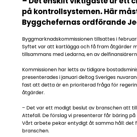
– Det enskilt viktigaste ur ett 
på kontrollsystemen. Här måst
Byggchefernas ordförande Jea
Byggmarknadskommissionen tillsattes i februar
Syftet var att kartlägga och få fram åtgärder m
tillsammans med Ledarna, en av delfinansiärern
Kommissionen har letts av tidigare bostadsminis
presenterades i januari deltog Sveriges nuvara
fast att detta är en prioriterad fråga för rege
åtgärder.
– Det var ett modigt beslut av branschen att t
Attefall. De förslag vi presenterar får bäring på
Vårt arbete pekar entydigt åt samma håll: det f
branschen.