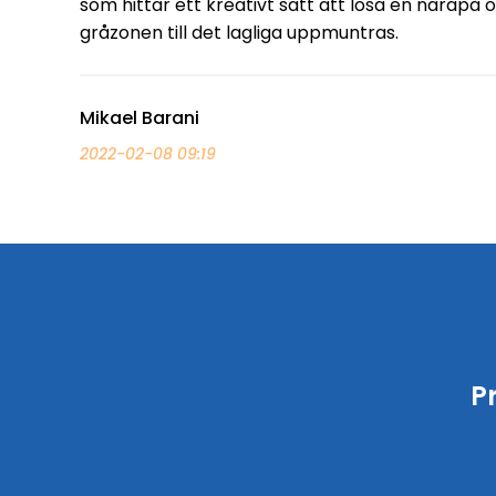
som hittar ett kreativt sätt att lösa en närapå o
gråzonen till det lagliga uppmuntras.
Mikael Barani
2022-02-08 09:19
P