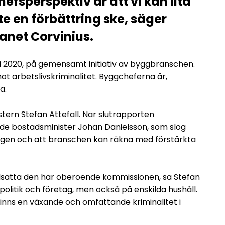
chefsperspektiv är att vi kan lita
e en förbättring ske, säger
net Corvinius.
i 2020, på gemensamt initiativ av byggbranschen.
ot arbetslivskriminalitet. Byggcheferna är,
a.
tern Stefan Attefall. När slutrapporten
nde bostadsminister Johan Danielsson, som slog
ringen och att branschen kan räkna med förstärkta
illsätta den här oberoende kommissionen, sa Stefan
 politik och företag, men också på enskilda hushåll.
inns en växande och omfattande kriminalitet i