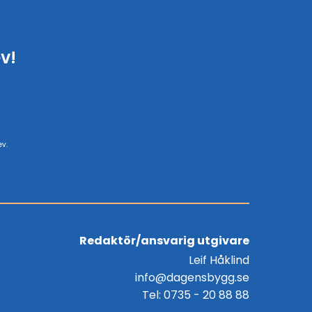
v!
ev.
Redaktör/ansvarig utgivare
Leif Håklind
info@dagensbygg.se
Tel: 0735 - 20 88 88