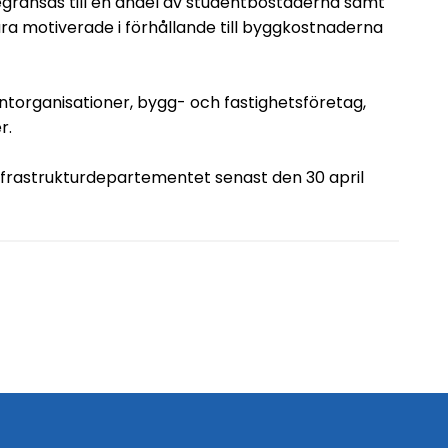
egränsas till en andel av studentbostäderna samt
motiverade i förhållande till byggkostnaderna
organisationer, bygg- och fastighetsföretag,
r.
nfrastrukturdepartementet senast den 30 april