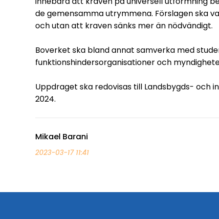
innebära att kraven på universell utformning b
de gemensamma utrymmena. Förslagen ska vara 
och utan att kraven sänks mer än nödvändigt.
Boverket ska bland annat samverka med student
funktionshindersorganisationer och myndighete
Uppdraget ska redovisas till Landsbygds- och i
2024.
Mikael Barani
2023-03-17 11:41