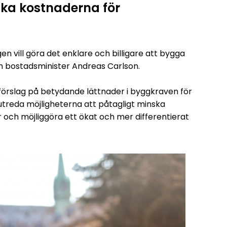
ska kostnaderna för
n vill göra det enklare och billigare att bygga
ch bostadsminister Andreas Carlson.
förslag på betydande lättnader i byggkraven för
treda möjligheterna att påtagligt minska
och möjliggöra ett ökat och mer differentierat