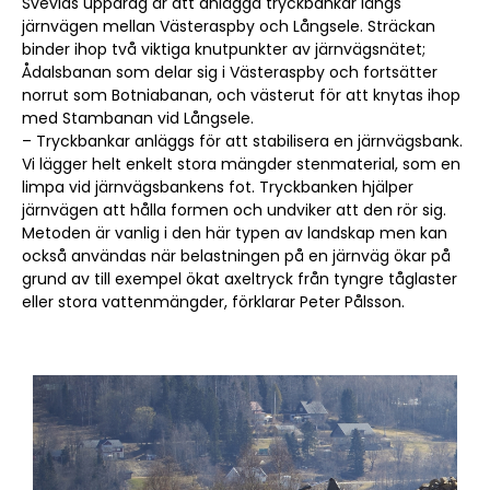
Svevias uppdrag är att anlägga tryckbankar längs
järnvägen mellan Västeraspby och Långsele. Sträckan
binder ihop två viktiga knutpunkter av järnvägsnätet;
Ådalsbanan som delar sig i Västeraspby och fortsätter
norrut som Botniabanan, och västerut för att knytas ihop
med Stambanan vid Långsele.
– Tryckbankar anläggs för att stabilisera en järnvägsbank.
Vi lägger helt enkelt stora mängder stenmaterial, som en
limpa vid järnvägsbankens fot. Tryckbanken hjälper
järnvägen att hålla formen och undviker att den rör sig.
Metoden är vanlig i den här typen av landskap men kan
också användas när belastningen på en järnväg ökar på
grund av till exempel ökat axeltryck från tyngre tåglaster
eller stora vattenmängder, förklarar Peter Pålsson.