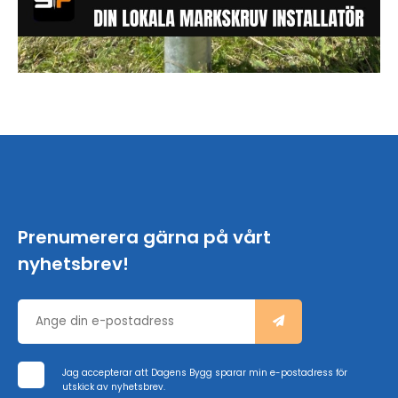
Prenumerera gärna på vårt
nyhetsbrev!
Jag accepterar att Dagens Bygg sparar min e-postadress för
utskick av nyhetsbrev.