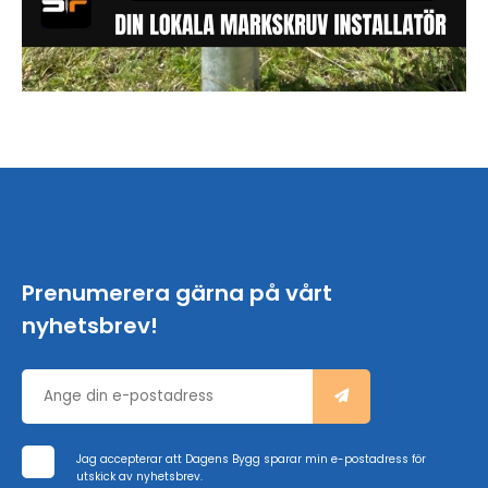
Prenumerera gärna på vårt
nyhetsbrev!
Jag accepterar att Dagens Bygg sparar min e-postadress för
utskick av nyhetsbrev.