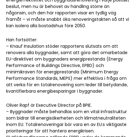
energieffektivitet
och byggnadsrenovering i varje politiskt
beslut, men nu är behovet av handling större än
någonsin, och den här rapporten visar en tydlig väg
framåt – vi måste snabbt öka renoveringstakten så att vi
kan isolera alla bostadshus före 2050.
Han fortsätter:
– Knauf Insulation stöder rapportens slutsats om att
renovera alla byggnader, samt att göra det omarbetade
EU-direktivet om byggnaders energiprestanda (Energy
Performance of Buildings Directive, EPBD) och
minimikraven för energiprestanda (Minimum Energy
Performance Standards, MEPS) mer effektiva i fråga om
att verka för en totalrenovering som leder till betydande,
kvantifierbara energibesparingar i byggnader.
Oliver Rapf är Executive Director på BPIE.
– Byggnader måste behandlas som en vital infrastruktur
som bidrar till energisäkerheten och klimatneutraliteten
inom EU. Totalrenoveringar bör vara en av EU:s viktigaste
prioriteringar för att hantera energikrisen.