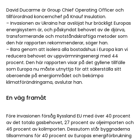
David Ducarme är Group Chief Operating Officer och
tillförordnad koncernchef på Knauf Insulation.
– Invasionen av Ukraina har avslöjat hur bräckligt Europas
energisystem är, och påskyndat behovet av de djärva,
transformerande och motståndskraftiga metoder som
den här rapporten rekommenderar, säger han.
– Bara genom att isolera alla bostadshus i Europa kan vi
reducera behovet av uppvärmningsenergi med 44
procent. Den här rapporten visar på det gyllene tillfälle
som Europa nu måste utnyttja för att säkerställa sitt
oberoende på energiområdet och bekämpa
klimatförändringarna, avslutar han.
En väg framåt
Före invasionen försåg Ryssland EU med över
40 procent
av det totala gasbehovet, 27 procent av oljeimporten och
46 procent
av kolimporten. Dessutom står byggnaderna
tillsammans för 40 procent av Europas energiförbrukning