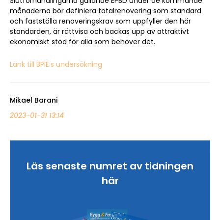
Slutförhandlingarna gällande EPBD under de kommande
månaderna bör definiera totalrenovering som standard
och fastställa renoveringskrav som uppfyller den här
standarden, är rättvisa och backas upp av attraktivt
ekonomiskt stöd för alla som behöver det.
Länk till BPIE:s undersökning
Mikael Barani
2023-01-31 13:14
Sök artikel
Läs senaste numret av tidningen
här