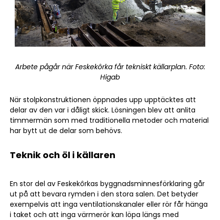
Arbete pågår när Feskekôrka får tekniskt källarplan. Foto:
Higab
När stolpkonstruktionen öppnades upp upptäcktes att
delar av den var i dåligt skick. Lösningen blev att anlita
timmermän som med traditionella metoder och material
har bytt ut de delar som behövs.
Teknik och öl i källaren
En stor del av Feskekôrkas byggnadsminnesförklaring går
ut på att bevara rymden i den stora salen. Det betyder
exempelvis att inga ventilationskanaler eller rör får hänga
i taket och att inga värmerör kan löpa längs med