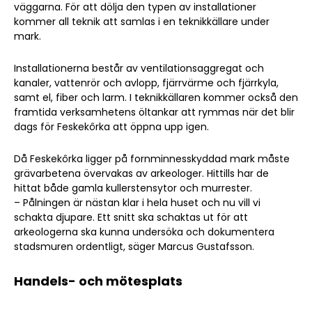
väggarna. För att dölja den typen av installationer
kommer all teknik att samlas i en teknikkällare under
mark.
Installationerna består av ventilationsaggregat och
kanaler, vattenrör och avlopp, fjärrvärme och fjärrkyla,
samt el, fiber och larm. I teknikkällaren kommer också den
framtida verksamhetens öltankar att rymmas när det blir
dags för Feskekôrka att öppna upp igen.
Då Feskekôrka ligger på fornminnesskyddad mark måste
grävarbetena övervakas av arkeologer. Hittills har de
hittat både gamla kullerstensytor och murrester.
– Pålningen är nästan klar i hela huset och nu vill vi
schakta djupare. Ett snitt ska schaktas ut för att
arkeologerna ska kunna undersöka och dokumentera
stadsmuren ordentligt, säger Marcus Gustafsson.
Handels- och mötesplats