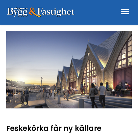
Feskekôrka får ny källare