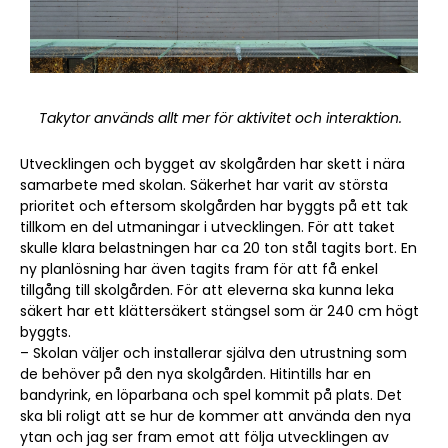
Takytor används allt mer för aktivitet och interaktion.
Utvecklingen och bygget av skolgården har skett i nära
samarbete med skolan. Säkerhet har varit av största
prioritet och eftersom skolgården har byggts på ett tak
tillkom en del utmaningar i utvecklingen. För att taket
skulle klara belastningen har ca 20 ton stål tagits bort. En
ny planlösning har även tagits fram för att få enkel
tillgång till skolgården. För att eleverna ska kunna leka
säkert har ett klättersäkert stängsel som är 240 cm högt
byggts.
– Skolan väljer och installerar själva den utrustning som
de behöver på den nya skolgården. Hitintills har en
bandyrink, en löparbana och spel kommit på plats. Det
ska bli roligt att se hur de kommer att använda den nya
ytan och jag ser fram emot att följa utvecklingen av