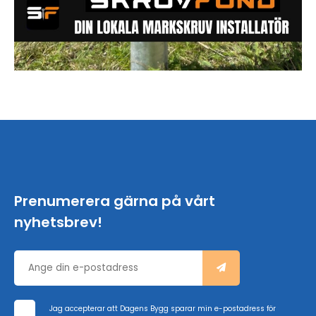
Prenumerera gärna på vårt
nyhetsbrev!
Jag accepterar att Dagens Bygg sparar min e-postadress för