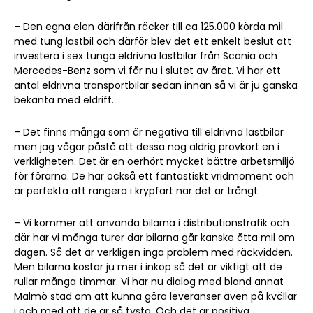
– Den egna elen därifrån räcker till ca 125.000 körda mil
med tung lastbil och därför blev det ett enkelt beslut att
investera i sex tunga eldrivna lastbilar från Scania och
Mercedes-Benz som vi får nu i slutet av året. Vi har ett
antal eldrivna transportbilar sedan innan så vi är ju ganska
bekanta med eldrift.
– Det finns många som är negativa till eldrivna lastbilar
men jag vågar påstå att dessa nog aldrig provkört en i
verkligheten. Det är en oerhört mycket bättre arbetsmiljö
för förarna. De har också ett fantastiskt vridmoment och
är perfekta att rangera i krypfart när det är trångt.
– Vi kommer att använda bilarna i distributionstrafik och
där har vi många turer där bilarna går kanske åtta mil om
dagen. Så det är verkligen inga problem med räckvidden.
Men bilarna kostar ju mer i inköp så det är viktigt att de
rullar många timmar. Vi har nu dialog med bland annat
Malmö stad om att kunna göra leveranser även på kvällar
i och med att de är så tysta. Och det är positiva