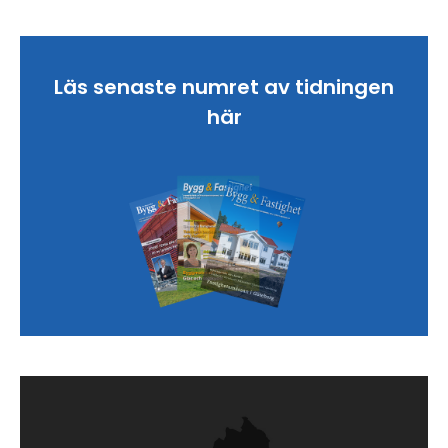
Läs senaste numret av tidningen
här