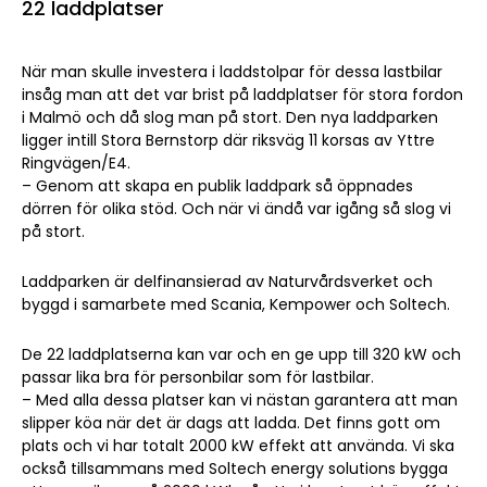
22 laddplatser
När man skulle investera i laddstolpar för dessa lastbilar
insåg man att det var brist på laddplatser för stora fordon
i Malmö och då slog man på stort. Den nya laddparken
ligger intill Stora Bernstorp där riksväg 11 korsas av Yttre
Ringvägen/E4.
– Genom att skapa en publik laddpark så öppnades
dörren för olika stöd. Och när vi ändå var igång så slog vi
på stort.
Laddparken är delfinansierad av Naturvårdsverket och
byggd i samarbete med Scania, Kempower och Soltech.
De 22 laddplatserna kan var och en ge upp till 320 kW och
passar lika bra för personbilar som för lastbilar.
– Med alla dessa platser kan vi nästan garantera att man
slipper köa när det är dags att ladda. Det finns gott om
plats och vi har totalt 2000 kW effekt att använda. Vi ska
också tillsammans med Soltech energy solutions bygga