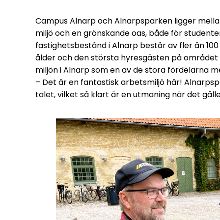
Campus Alnarp och Alnarpsparken ligger mellan
miljö och en grönskande oas, både för student
fastighetsbestånd i Alnarp består av fler än 100
ålder och den största hyresgästen på området är
miljön i Alnarp som en av de stora fördelarna m
– Det är en fantastisk arbetsmiljö här! Alnarp
talet, vilket så klart är en utmaning när det gälle