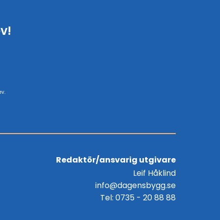
v!
ev.
Redaktör/ansvarig utgivare
Leif Håklind
info@dagensbygg.se
Tel: 0735 - 20 88 88