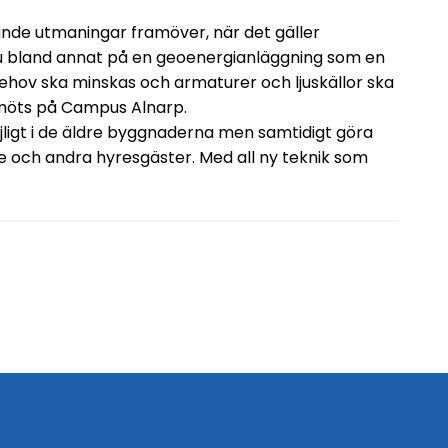
ande utmaningar framöver, när det gäller
 nu bland annat på en geoenergianläggning som en
ehov ska minskas och armaturer och ljuskällor ska
 möts på Campus Alnarp.
igt i de äldre byggnaderna men samtidigt göra
re och andra hyresgäster. Med all ny teknik som