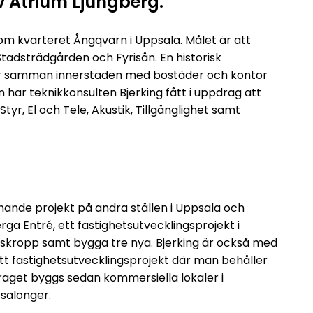
v Atrium Ljungberg.
m kvarteret Ångqvarn i Uppsala. Målet är att
Stadsträdgården och Fyrisån. En historisk
er samman innerstaden med bostäder och kontor
har teknikkonsulten Bjerking fått i uppdrag att
tyr, El och Tele, Akustik, Tillgänglighet samt
knande projekt på andra ställen i Uppsala och
a Entré, ett fastighetsutvecklingsprojekt i
skropp samt bygga tre nya. Bjerking är också med
tt fastighetsutvecklingsprojekt där man behåller
aget byggs sedan kommersiella lokaler i
salonger.