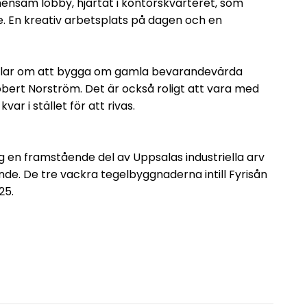
ensam lobby, hjärtat i kontorskvarteret, som
e. En kreativ arbetsplats på dagen och en
ndlar om att bygga om gamla bevarandevärda
bert Norström. Det är också roligt att vara med
ar i stället för att rivas.
g en framstående del av Uppsalas industriella arv
gande. De tre vackra tegelbyggnaderna intill Fyrisån
25.