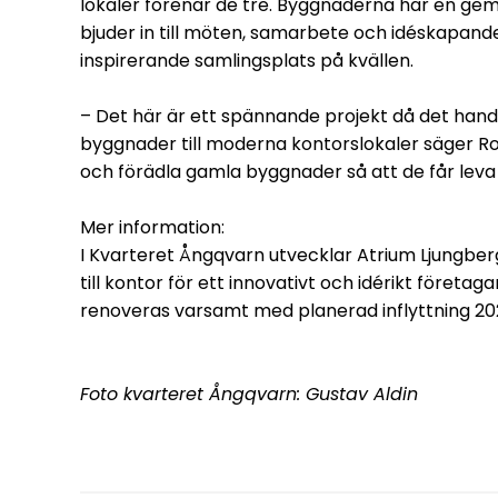
lokaler förenar de tre. Byggnaderna har en gem
bjuder in till möten, samarbete och idéskapand
inspirerande samlingsplats på kvällen.
– Det här är ett spännande projekt då det ha
byggnader till moderna kontorslokaler säger Ro
och förädla gamla byggnader så att de får leva kv
Mer information:
I Kvarteret Ångqvarn utvecklar Atrium Ljungber
till kontor för ett innovativt och idérikt företa
renoveras varsamt med planerad inflyttning 20
Foto kvarteret Ångqvarn: Gustav Aldin