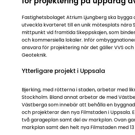
för projektering på uppdrag a
Fastighetsbolaget Atrium Ljungberg ska bygga o
utveckla kvarteret till en unik mötesplats nära 
mittpunkt vid framtida Skeppskajen, som bind
och kommersiella lokaler. Inför ombyggnationen 
ansvara för projektering när det gäller VVS och S
Geoteknik.
Ytterligare projekt i Uppsala
Bjerking, med rötterna i staden, arbetar med li
Stockholm. Bland annat arbetar de med Västberg
Västberga som innebär att behålla en byggnad
och projekterar den nya Filmstaden i Uppsala. E
två garageplan samt del av markplan. Ovan gar
markplan samt den helt nya Filmstaden med 13 