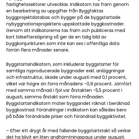
fastighetssektorer utvecklas. Indikatorn tas fram genom
en bearbetning av uppgifter från Byggfaktas
byggprojektdatabas och bygger på de byggstartade
nybyggnationsprojektens uppskattade byggkostnader.
Genom att indikatorerna tas fram och publiceras med
kort tidseftersläpning så ger de en tidig bild av
byggkonjunkturen som inte kan ses i offentliga data
förrän flera månader senare.
Byggstartsindikatorn, som inkluderar byggstarter för
samtliga nyproducerade byggnader exkl. anläggningar
och infrastruktur, ökade under augusti med 0,1 procent,
vilket var högre än förra månadens -0,9 procent. Jämfört
med samma månad i fjol var årstakten -5,5 procent i
augusti, samma årstakt som förra månaden.
Byggstartsindikatorn mäter byggandet räknat i beräknad
byggkostnad. Förändringar i indikatorn kan således bero
på både förändrade priser och förändrad byggaktivitet.
– Efter ett drygt år med fallande byggstartstakt så verkar
det ha blivit en liten andhämtningspaus under augusti.