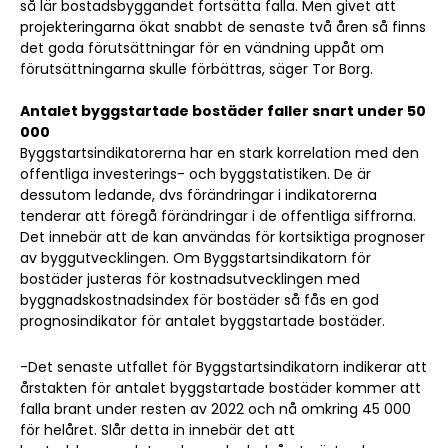
så lär bostadsbyggandet fortsätta falla. Men givet att
projekteringarna ökat snabbt de senaste två åren så finns
det goda förutsättningar för en vändning uppåt om
förutsättningarna skulle förbättras, säger Tor Borg.
Antalet byggstartade bostäder faller snart under 50
000
Byggstartsindikatorerna har en stark korrelation med den
offentliga investerings- och byggstatistiken. De är
dessutom ledande, dvs förändringar i indikatorerna
tenderar att föregå förändringar i de offentliga siffrorna.
Det innebär att de kan användas för kortsiktiga prognoser
av byggutvecklingen. Om Byggstartsindikatorn för
bostäder justeras för kostnadsutvecklingen med
byggnadskostnadsindex för bostäder så fås en god
prognosindikator för antalet byggstartade bostäder.
-Det senaste utfallet för Byggstartsindikatorn indikerar att
årstakten för antalet byggstartade bostäder kommer att
falla brant under resten av 2022 och nå omkring 45 000
för helåret. Slår detta in innebär det att