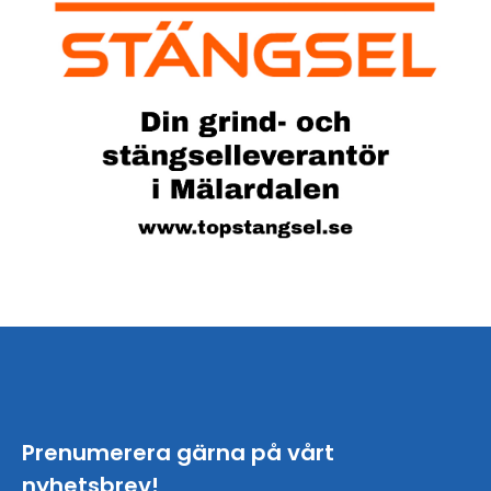
Prenumerera gärna på vårt
nyhetsbrev!