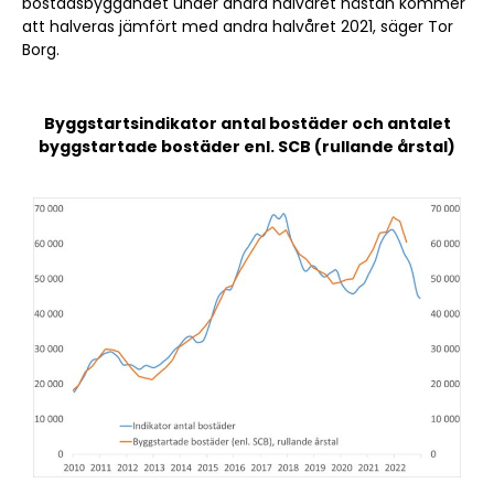
bostadsbyggandet under andra halvåret nästan kommer
att halveras jämfört med andra halvåret 2021, säger Tor
Borg.
Byggstartsindikator antal bostäder och antalet
byggstartade bostäder enl. SCB (rullande årstal)