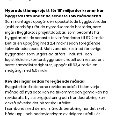
Nyproduktionsprojekt för 161 miljarder kronor har
byggstartats under de senaste tolv månaderna
Sammantaget uppgår den uppskattade byggkostnaden
(exkl. markköp) för de nyproducerade bostäder, som
ingår i Byggfaktas projektdatabas, som bedömts ha
byggstartats de senaste tolv månaderna till 97,2 mdkr.
Det är en uppgång med 2,4 mdkr sedan föregående
tolvmånadersperiod. Motsvarande kostnad för övriga
byggnader, som utgörs av, affärs- industri- och
logistiklokaler, kontorsbyggnader, hotell och restaurant
samt samhällsfastigheter, uppgår till 63,4 mdkr, en
nedgång med 5,0 mdkr.
Revideringar sedan föregående månad
Byggstartsindikatorerna revideras bakåt i tiden varje
månad då nya data kan ha tillkommit och gamla kan ha
reviderats. Ny säsongsjustering och trendberäkning kan
också påverka det historiska utfallet.
I samband med denna månads beräkning har det skett
både upp- och nedrevideringar av tidigare utfall. För