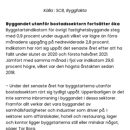
Källa : SCB, Byggfakta
Byggandet utanför bostadssektorn fortsätter öka
Byggstartsindikatorn för övrigt fastighetsbyggande steg
med 0,9 procent under augusti vilket var lägre än förra
månadens uppgång på nedreviderade 2,8 procent.
Indikatorn har rört sig uppåt det senaste året efter att ha
fallit under slutet av 2020 och första halvåret 2021.
Jämfört med samma månad i fjol var indikatorn 29,6
procent högre, vilket var den högsta årstakten sedan
2018.
Sök artikel
– Under det senaste året har byggstarterna utanför
bostadssektorn rört sig tydligt uppåt. Uppenbarligen är det
inte samma inbromsning i byggandet i dessa sektorer.
Framför allt verkar det vara byggandet av
samhällsfastigheter och industrier som driver på. I
sektorer som affärslokaler, hotell och restaurang, lager
och kontor ligger byggstarterna still eller minskar något,
säger Tor Borg.