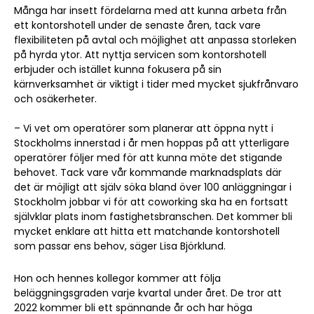
Många har insett fördelarna med att kunna arbeta från
ett kontorshotell under de senaste åren, tack vare
flexibiliteten på avtal och möjlighet att anpassa storleken
på hyrda ytor. Att nyttja servicen som kontorshotell
erbjuder och istället kunna fokusera på sin
kärnverksamhet är viktigt i tider med mycket sjukfrånvaro
och osäkerheter.
– Vi vet om operatörer som planerar att öppna nytt i
Stockholms innerstad i år men hoppas på att ytterligare
operatörer följer med för att kunna möte det stigande
behovet. Tack vare vår kommande
marknadsplats
där
det är möjligt att själv söka bland över 100 anläggningar i
Stockholm jobbar vi för att coworking ska ha en fortsatt
självklar plats inom fastighetsbranschen. Det kommer bli
mycket enklare att hitta ett matchande kontorshotell
som passar ens behov, säger Lisa Björklund.
Hon och hennes kollegor kommer att följa
beläggningsgraden varje kvartal under året. De tror att
2022 kommer bli ett spännande år och har höga