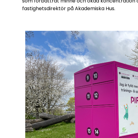
som förbättrat minne och ökad koncentration o
fastighetsdirektör på Akademiska Hus.