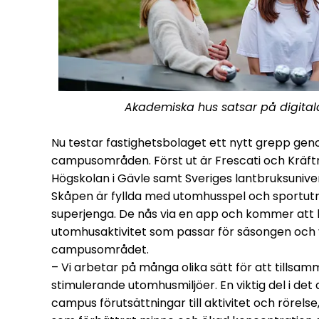
Akademiska hus satsar på digitala 
Nu testar fastighetsbolaget ett nytt grepp geno
campusområden. Först ut är Frescati och Kräftrik
Högskolan i Gävle samt Sveriges lantbruksuniv
Skåpen är fyllda med utomhusspel och sportutr
superjenga. De nås via en app och kommer att ha
utomhusaktivitet som passar för säsongen och 
campusområdet.
– Vi arbetar på många olika sätt för att till
stimulerande utomhusmiljöer. En viktig del i det
campus förutsättningar till aktivitet och rörelse