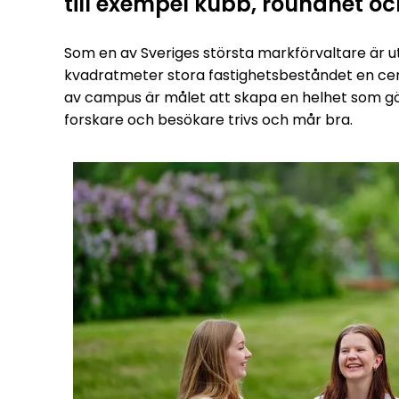
till exempel kubb, roundnet o
Som en av Sveriges största markförvaltare är 
kvadratmeter stora fastighetsbeståndet en cent
av campus är målet att skapa en helhet som gör
forskare och besökare trivs och mår bra.