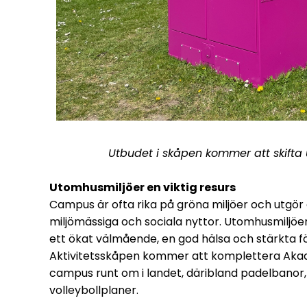
Utbudet i skåpen kommer att skifta
Utomhusmiljöer en viktig resurs
Campus är ofta rika på gröna miljöer och utgör d
miljömässiga och sociala nyttor. Utomhusmiljöer
ett ökat välmående, en god hälsa och stärkta f
Aktivitetsskåpen kommer att komplettera Akade
campus runt om i landet, däribland padelbanor
volleybollplaner.